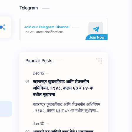
Telegram
Join our Telegram Channel
To Get Latest Notification!
Popular Posts
महाराष्‍ट्र कुळवहीवाट आणि शेतजमीन
अधिनियम, १९४८, कलम ६३ व ८४-क
मधील सुधारणा
महाराष्‍ट्र कुळवहीवाट आणि शेतजमीन अधिनियम
, १९४८, कलम ६३ व ८४-क मधील सुधारणा
महाराष्‍ट्र कुळवहीवाट आणि शेतजमीन अधिनियम
, १९४८, कलम ६३ ( हैद…
आकारी पड जमिनी परत देणे (अद्‍ययावत