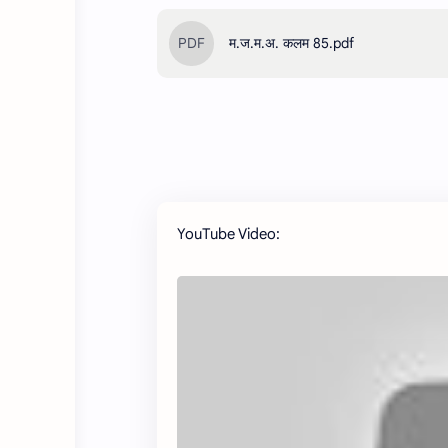
म.ज.म.अ. कलम 85.pdf
YouTube Video: