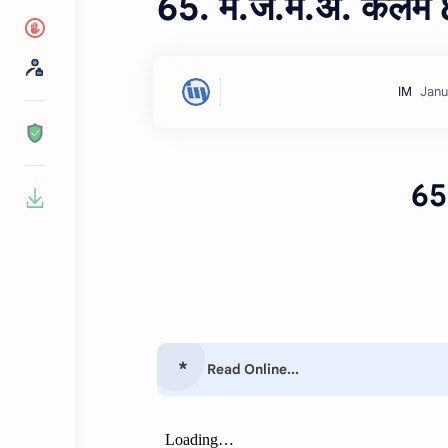
65. म.ज.म.अ. कलम 
65
Read Online...