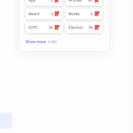
App
Articles
Award
Books
CrPC
Election
Forest
full_title
MLRC 1966
no_side
Video
अतिक्रमण
अर्ज नमुना
इनाम आणि वतन जमिनी
ईतर
ओळख परेड
क.जा.प
कायदा
कुळकायदा
कुळकायदा विषयक प्रश्‍नोत्तरे