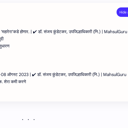
णीही ‘महारेरा’कडे होणार. | ✔️ डॉ. संजय कुंडेटकर, उपजिल्हाधिकारी (नि.) | MahsulGuru
दी
सुधारण
ंक-08 ऑगस्ट 2023 | ✔️ डॉ. संजय कुंडेटकर, उपजिल्हाधिकारी (नि.) | MahsulGuru
.क. शेरा कमी करणे